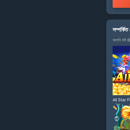
সম্পর্কিত
আপনি যদি B
All Star F