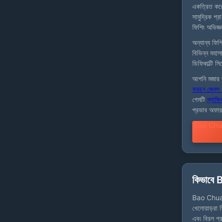
একত্রিত করে
সামুদ্রিক প
ফিশিং অভিজ্ঞ
অন্যান্য ফি
বিভিন্ন মহাস
ডিফিকাল্টি সি
আপনি মজার জ
ফরচুন জেমস
গেমটি
ম্যা
প্রভাব অফার
Bao Chua
কিভাবে
Bao Chuan F
খেলোয়াড়রা স
এবং বিরল প্