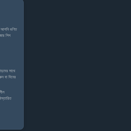
ে আপনি গুণিত
েজার শিপ
়াড়দের সাথে
ুন বা দিনের
শীল
িস্তারিত