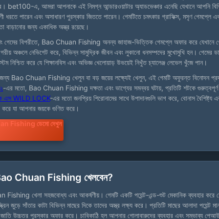
। bet100-এ, আমরা আপনাকে এই নিমগ্ন আন্ডারওয়াটার অ্যাডভেঞ্চার এনেছি যেখানে আপনি বিভ
্রাণী ধরতে পারেন এবং অসাধারণ পুরস্কার জিততে পারেন। গেমটিতে চমৎকার গ্রাফিক্স, মসৃণ গেমপ্লে 
তা বাড়ানোর জন্য একাধিক অস্ত্র রয়েছে।
শিং গেমের বিপরীতে, Bao Chuan Fishing অনন্য জাহাজ-ভিত্তিক গেমপ্লে অফার করে যেখানে খে
াগরীয় অঞ্চলে নেভিগেট করে, বিভিন্ন সামুদ্রিক জীবন এবং লুকানো ধনসম্পদের মুখোমুখি হন। গেমের ডা
স্টেম নিশ্চিত করে যে শিক্ষানবিস এবং অভিজ্ঞ খেলোয়াড় উভয়েই নিখুঁত চ্যালেঞ্জ লেভেল খুঁজে পান।
ন্য Bao Chuan Fishing খেলুন বা বড় জয়ের লক্ষ্যেই খেলুন, এই গেমটি অফুরন্ত বিনোদন প্
 ২
-এর মতো, Bao Chuan Fishing দক্ষতা এবং ভাগ্যের সমন্বয় ঘটায়, প্রতিটি শটকে গুরুত্বপূর
জিক এস WILD LOCK
-এর মতো জনপ্রিয় শিরোনামের সাথে উপাদানগুলি ভাগ করে, বোনাস বৈশিষ্ট্য এ
 করে যা আপনার জয়কে গুণিত করে।
n Fishing ডেমো দেখুন
 Bao Chuan Fishing খেলবেন?
ishing খেলা সহজবোধ্য এবং আকর্ষণীয়। গেমটি একটি পয়েন্ট-এন্ড-শুট মেকানিক ব্যবহার করে য
্ক্রিন জুড়ে সাঁতার কাটা বিভিন্ন মাছের দিকে তাদের অস্ত্র লক্ষ্য করে। প্রতিটি মাছের আলাদা পয়েন্ট মা
রজাতি উচ্চতর পুরস্কার অফার করে। চাবিকাঠি হল আপনার গোলাবারুদের ব্যবহার এবং সম্ভাব্য পেআউ