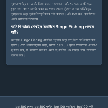
প্রধান পার্থক্য হল একটি বিঙ্গো কার্ডের সংযোজন। এটি কৌশলের একটি স্তর
যুক্ত করে, কারণ আপনি কেবল বড় মাছের পেছনে ছুটছেন না বরং অতিরিক্ত
পুরস্কারের জন্য প্যাটার্ন সম্পূর্ণ করার চেষ্টা করছেন। এটি bet100 ক্যাসিনোর
একটি অসামান্য শিরোনাম।
আমি কি আমার মোবাইল ডিভাইসে Bingo Fishing খেলতে
পারি?
অবশ্যই! Bingo Fishing মোবাইল প্লেযের জন্য সম্পূর্ণরূপে অপ্টিমাইজ করা
হয়েছে। সেরা পারফরম্যান্সের জন্য, আমরা bet100 অ্যাপ ডাউনলোড এপিকেএ
সুপারিশ করি, যা যেকোনো জায়গায় একটি স্থিতিশীল এবং নিমগ্ন গেমিং অভিজ্ঞতা
প্রদান করে।
bet100 খেলুন
bet100 লগইন
bet100 ক্যাসিনো
bet100 স্লট