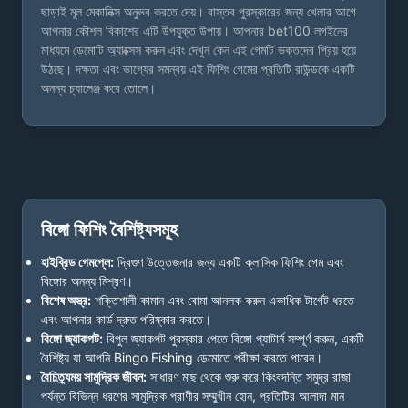
ছাড়াই মূল মেকানিক্স অনুভব করতে দেয়। বাস্তব পুরস্কারের জন্য খেলার আগে
আপনার কৌশল বিকাশের এটি উপযুক্ত উপায়। আপনার bet100 লগইনের
মাধ্যমে ডেমোটি অ্যাক্সেস করুন এবং দেখুন কেন এই গেমটি ভক্তদের প্রিয় হয়ে
উঠছে। দক্ষতা এবং ভাগ্যের সমন্বয় এই ফিশিং গেমের প্রতিটি রাউন্ডকে একটি
অনন্য চ্যালেঞ্জ করে তোলে।
বিঙ্গো ফিশিং বৈশিষ্ট্যসমূহ
হাইব্রিড গেমপ্লে:
দ্বিগুণ উত্তেজনার জন্য একটি ক্লাসিক ফিশিং গেম এবং
বিঙ্গোর অনন্য মিশ্রণ।
বিশেষ অস্ত্র:
শক্তিশালী কামান এবং বোমা আনলক করুন একাধিক টার্গেট ধরতে
এবং আপনার কার্ড দ্রুত পরিষ্কার করতে।
বিঙ্গো জ্যাকপট:
বিপুল জ্যাকপট পুরস্কার পেতে বিঙ্গো প্যাটার্ন সম্পূর্ণ করুন, একটি
বৈশিষ্ট্য যা আপনি Bingo Fishing ডেমোতে পরীক্ষা করতে পারেন।
বৈচিত্র্যময় সামুদ্রিক জীবন:
সাধারণ মাছ থেকে শুরু করে কিংবদন্তি সমুদ্র রাজা
পর্যন্ত বিভিন্ন ধরণের সামুদ্রিক প্রাণীর সম্মুখীন হোন, প্রতিটির আলাদা মান