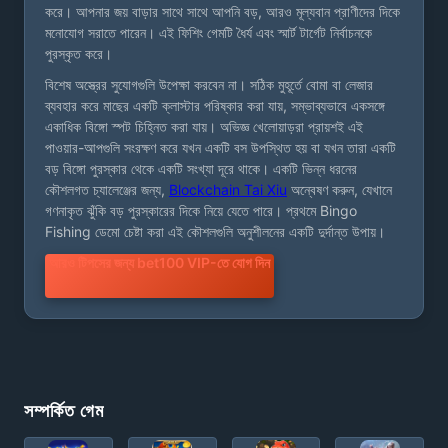
করে। আপনার জয় বাড়ার সাথে সাথে আপনি বড়, আরও মূল্যবান প্রাণীদের দিকে
মনোযোগ সরাতে পারেন। এই ফিশিং গেমটি ধৈর্য এবং স্মার্ট টার্গেট নির্বাচনকে
পুরস্কৃত করে।
বিশেষ অস্ত্রের সুযোগগুলি উপেক্ষা করবেন না। সঠিক মুহূর্তে বোমা বা লেজার
ব্যবহার করে মাছের একটি ক্লাস্টার পরিষ্কার করা যায়, সম্ভাব্যভাবে একসঙ্গে
একাধিক বিঙ্গো স্পট চিহ্নিত করা যায়। অভিজ্ঞ খেলোয়াড়রা প্রায়শই এই
পাওয়ার-আপগুলি সংরক্ষণ করে যখন একটি বস উপস্থিত হয় বা যখন তারা একটি
বড় বিঙ্গো পুরস্কার থেকে একটি সংখ্যা দূরে থাকে। একটি ভিন্ন ধরনের
কৌশলগত চ্যালেঞ্জের জন্য,
Blockchain Tai Xiu
অন্বেষণ করুন, যেখানে
গণনাকৃত ঝুঁকি বড় পুরস্কারের দিকে নিয়ে যেতে পারে। প্রথমে Bingo
Fishing ডেমো চেষ্টা করা এই কৌশলগুলি অনুশীলনের একটি দুর্দান্ত উপায়।
আরও টিপসের জন্য bet100 VIP-তে যোগ দিন
সম্পর্কিত গেম