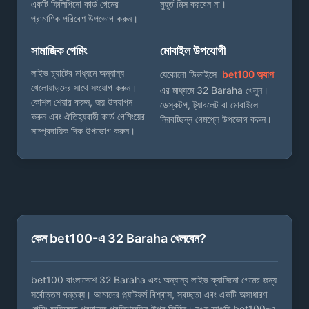
একটি ফিলিপিনো কার্ড গেমের
মুহূর্ত মিস করবেন না।
প্রামাণিক পরিবেশ উপভোগ করুন।
সামাজিক গেমিং
মোবাইল উপযোগী
লাইভ চ্যাটের মাধ্যমে অন্যান্য
যেকোনো ডিভাইসে
bet100 অ্যাপ
খেলোয়াড়দের সাথে সংযোগ করুন।
এর মাধ্যমে 32 Baraha খেলুন।
কৌশল শেয়ার করুন, জয় উদযাপন
ডেস্কটপ, ট্যাবলেট বা মোবাইলে
করুন এবং ঐতিহ্যবাহী কার্ড গেমিংয়ের
নিরবচ্ছিন্ন গেমপ্লে উপভোগ করুন।
সাম্প্রদায়িক দিক উপভোগ করুন।
কেন bet100-এ 32 Baraha খেলবেন?
bet100 বাংলাদেশে 32 Baraha এবং অন্যান্য লাইভ ক্যাসিনো গেমের জন্য
সর্বোত্তম গন্তব্য। আমাদের প্ল্যাটফর্ম বিশ্বাস, স্বচ্ছতা এবং একটি অসাধারণ
গেমিং অভিজ্ঞতা প্রদানের প্রতিশ্রুতির উপর নির্মিত। যখন আপনি bet100-এ