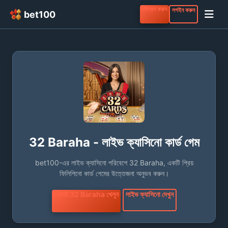
নিবন্ধন করুন
লগইন করুন
bet100
32 Baraha - লাইভ ক্যাসিনো কার্ড গেম
bet100-এর লাইভ ক্যাসিনো পরিবেশে 32 Baraha, একটি প্রিয়
ফিলিপিনো কার্ড গেমের উত্তেজনা অনুভব করুন।
এখনই 32 Baraha খেলুন
লাইভ ক্যাসিনো দেখুন