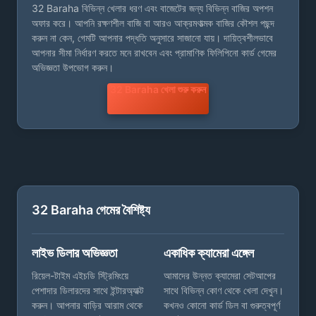
32 Baraha বিভিন্ন খেলার ধরণ এবং বাজেটের জন্য বিভিন্ন বাজির অপশন
অফার করে। আপনি রক্ষণশীল বাজি বা আরও আক্রমণাত্মক বাজির কৌশল পছন্দ
করুন না কেন, গেমটি আপনার পদ্ধতি অনুসারে সাজানো যায়। দায়িত্বশীলভাবে
আপনার সীমা নির্ধারণ করতে মনে রাখবেন এবং প্রামাণিক ফিলিপিনো কার্ড গেমের
অভিজ্ঞতা উপভোগ করুন।
32 Baraha খেলা শুরু করুন
32 Baraha গেমের বৈশিষ্ট্য
লাইভ ডিলার অভিজ্ঞতা
একাধিক ক্যামেরা এঙ্গেল
রিয়েল-টাইম এইচডি স্ট্রিমিংয়ে
আমাদের উন্নত ক্যামেরা সেটআপের
পেশাদার ডিলারদের সাথে ইন্টারঅ্যাক্ট
সাথে বিভিন্ন কোণ থেকে খেলা দেখুন।
করুন। আপনার বাড়ির আরাম থেকে
কখনও কোনো কার্ড ডিল বা গুরুত্বপূর্ণ