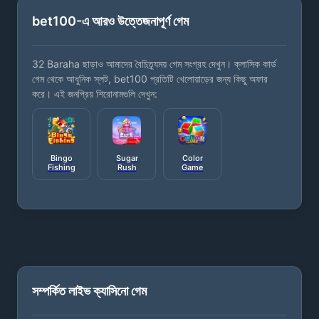
bet100-এ আরও উত্তেজনাপূর্ণ গেম
32 Baraha ছাড়াও আমাদের বৈচিত্র্যময় গেম সংগ্রহ দেখুন। ক্লাসিক কার্ড
গেম থেকে আধুনিক স্লট, bet100 প্রতিটি খেলোয়াড়ের জন্য কিছু অফার
করে। এই জনপ্রিয় শিরোনামগুলি দেখুন:
Bingo
Sugar
Color
Fishing
Rush
Game
সম্পর্কিত লাইভ ক্যাসিনো গেম