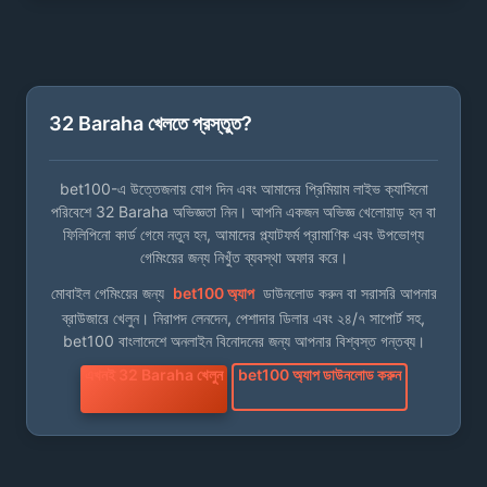
32 Baraha খেলতে প্রস্তুত?
bet100-এ উত্তেজনায় যোগ দিন এবং আমাদের প্রিমিয়াম লাইভ ক্যাসিনো
পরিবেশে 32 Baraha অভিজ্ঞতা নিন। আপনি একজন অভিজ্ঞ খেলোয়াড় হন বা
ফিলিপিনো কার্ড গেমে নতুন হন, আমাদের প্ল্যাটফর্ম প্রামাণিক এবং উপভোগ্য
গেমিংয়ের জন্য নিখুঁত ব্যবস্থা অফার করে।
মোবাইল গেমিংয়ের জন্য
bet100 অ্যাপ
ডাউনলোড করুন বা সরাসরি আপনার
ব্রাউজারে খেলুন। নিরাপদ লেনদেন, পেশাদার ডিলার এবং ২৪/৭ সাপোর্ট সহ,
bet100 বাংলাদেশে অনলাইন বিনোদনের জন্য আপনার বিশ্বস্ত গন্তব্য।
এখনই 32 Baraha খেলুন
bet100 অ্যাপ ডাউনলোড করুন