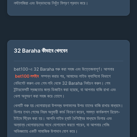
নস্টালজিয়া এবং উদ্ভাবনের নিখুঁত মিশ্রণ প্রদান করে।
32 Baraha কীভাবে খেলবেন
bet100-এ 32 Baraha শুরু করা সহজ এবং উত্তেজনাপূর্ণ। আপনার
bet100 লগইন
সম্পন্ন করার পর, আমাদের লাইভ ক্যাসিনো বিভাগে
নেভিগেট করুন এবং গেম লবি থেকে 32 Baraha নির্বাচন করুন। গেম
ইন্টারফেসটি স্বচ্ছতার জন্য ডিজাইন করা হয়েছে, যা আপনার বাজি রাখা এবং
খেলা অনুসরণ করা সহজ করে তোলে।
খেলাটি শুরু হয় খেলোয়াড়রা উপলব্ধ ফলাফলের উপর তাদের বাজি রাখার মাধ্যমে।
ডিলার তখন গেমের নিয়ম অনুযায়ী কার্ড বিতরণ করেন, সমস্ত কার্যকলাপ রিয়েল-
টাইমে স্ট্রিম করা হয়। আপনি লাইভ চ্যাট বৈশিষ্ট্যের মাধ্যমে ডিলার এবং
অন্যান্য খেলোয়াড়দের সাথে যোগাযোগ করতে পারেন, যা আপনার গেমিং
অভিজ্ঞতায় একটি সামাজিক উপাদান যোগ করে।